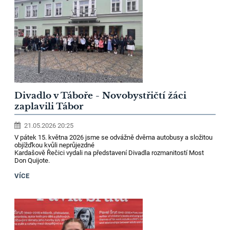
Divadlo v Táboře - Novobystřičtí žáci
zaplavili Tábor
21.05.2026 20:25
V pátek 15. května 2026 jsme se odvážně dvěma autobusy a složitou
objížďkou kvůli neprůjezdné
Kardašově Řečici vydali na představení Divadla rozmanitostí Most
Don Quijote.
VÍCE