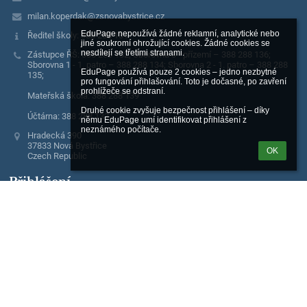
milan.koperdak@zsnovabystrice.cz
EduPage nepoužívá žádné reklamní, analytické nebo 
Ředitel školy: 388 288 131
jiné soukromí ohrožující cookies. Žádné cookies se 
nesdílejí se třetími stranami.

Zástupce ŘŠ: 388 288 132; Sborovna 3 - přízemí – 388 288 136;
Sborovna 1 - 1. patro – 388 288 134; Sborovna 2 - 1. patro – 388 288
EduPage používá pouze 2 cookies – jedno nezbytné 
135;
pro fungování přihlašování. Toto je dočasné, po zavření 
prohlížeče se odstraní.

Mateřská škola: 388 288 139
Druhé cookie zvyšuje bezpečnost přihlášení – díky 
Účtárna: 388 288 133
němu EduPage umí identifikovat přihlášení z 
neznámého počítače.
Hradecká 390
37833 Nová Bystřice
OK
Czech Republic
Přihlášení
Přihlásit se pomocí účtu EduPage
Neznám přihlašovací jméno nebo heslo
Přihlásit se přes Google účet
Přihlásit se přes Microsoft účet