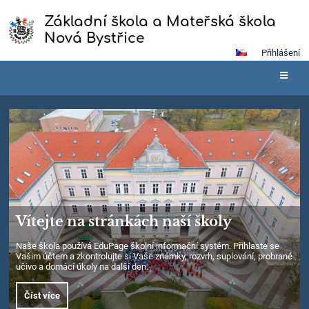
Základní škola a Mateřská škola
Nová Bystřice
Přihlášení
Hlavní
stránka
Vítejte na stránkách naší školy
Naše škola používá EduPage školní informační systém. Přihlaste se
Vašim účtem a zkontrolujte si Vaše známky, rozvrh, suplování, probrané
učivo a domácí úkoly na další den.
Číst více