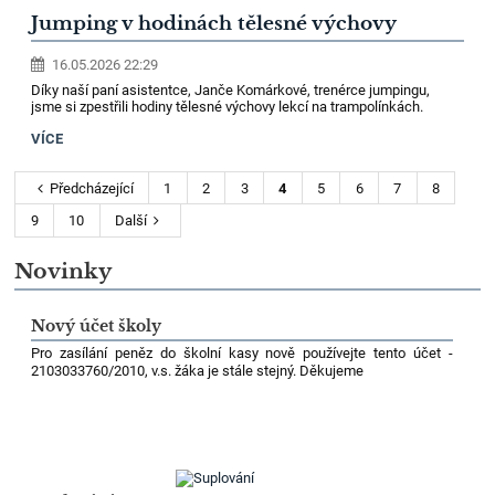
Jumping v hodinách tělesné výchovy
16.05.2026 22:29
Díky naší paní asistentce, Janče Komárkové, trenérce jumpingu,
jsme si zpestřili hodiny tělesné výchovy lekcí na trampolínkách.
VÍCE
Předcházející
1
2
3
4
5
6
7
8
9
10
Další
Novinky
Nový účet školy
Pro zasílání peněz do školní kasy nově používejte tento účet -
2103033760/2010, v.s. žáka je stále stejný.
Děkujeme